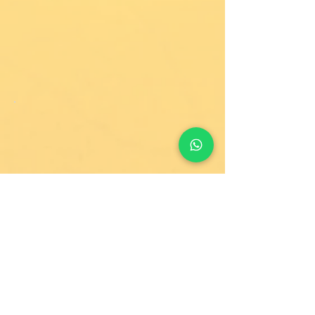
No hay
planes