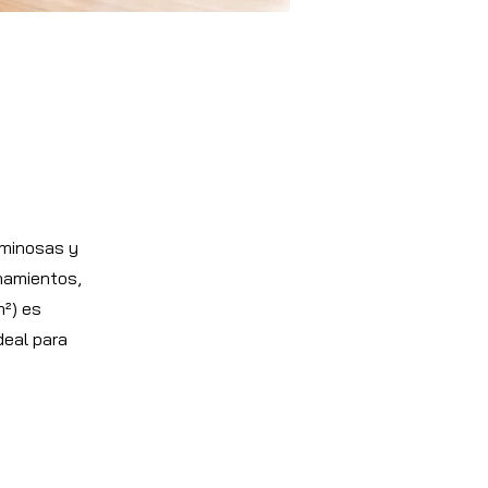
uminosas y
onamientos,
m²) es
deal para