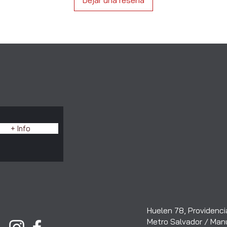
Dejar una reseña
E
+ Info
Huelen 78, Providencia
Metro Salvador
/
Man