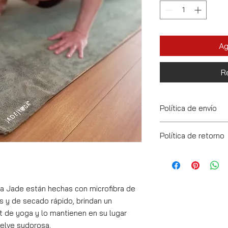
Ag
R
Política de envío
Se realizan envíos a 
Política de retorno
Se puede retornar e
1 semana después d
Para esto el produc
original.
ra Jade están hechas con microfibra de
s y de secado rápido, brindan un
t de yoga y lo mantienen en su lugar
uelve sudorosa.