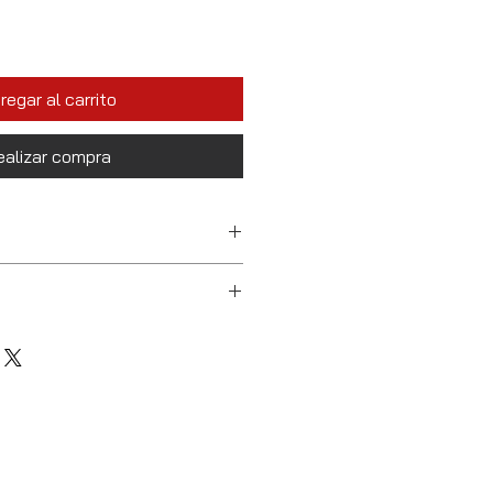
regar al carrito
ealizar compra
todo el país.
l producto en un plazo máximo de
e la compra.
to debe estar en su empaque