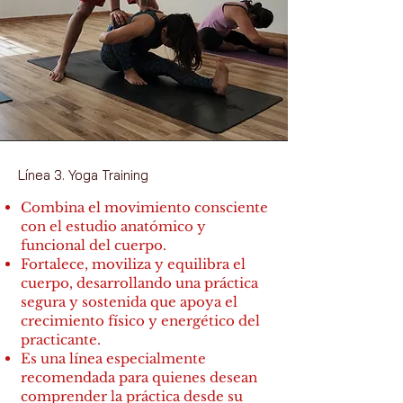
Línea 3. Yoga Training
Combina el movimiento consciente
con el estudio anatómico y
funcional del cuerpo.
Fortalece, moviliza y equilibra el
cuerpo, desarrollando una práctica
segura y sostenida que apoya el
crecimiento físico y energético del
practicante.
Es una línea especialmente
recomendada para quienes desean
comprender la práctica desde su