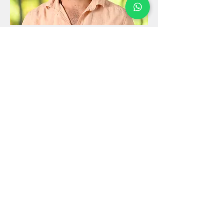
Profesor Formación | Yoga Sutra &
Mantra Yoga
Cristóbal Grez
He conocido a varios maestros y
profesores. Mi principal influencia
proviene a la línea de Śrī T.
Kriṣṇamacharya y sus alumnos en las
prácticas de Haṭha Yoga y por la línea
de profesores de vedānta centrada en
Pujya Sri Swami Dayananda Saraswati
ji. Mi profesor principal ha sido
Francisco San Miguel, con quien
estudio desde el 2014.